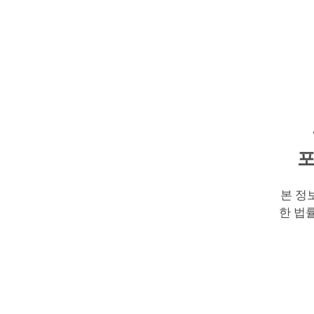
포
본 정
한 법