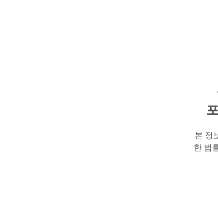
포
본 정
한 법