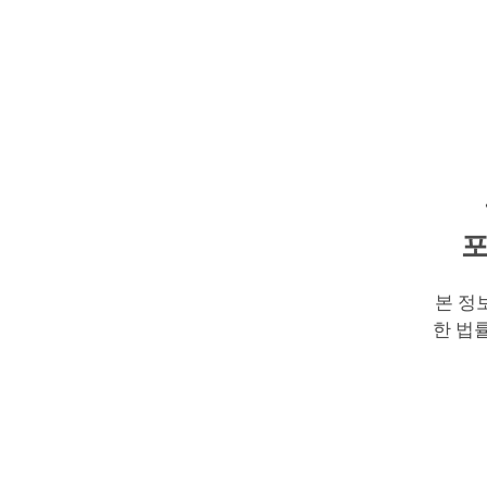
포
본 정
한 법