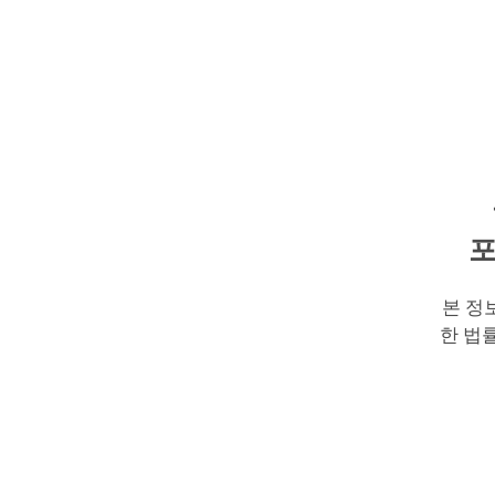
포
본 정
한 법