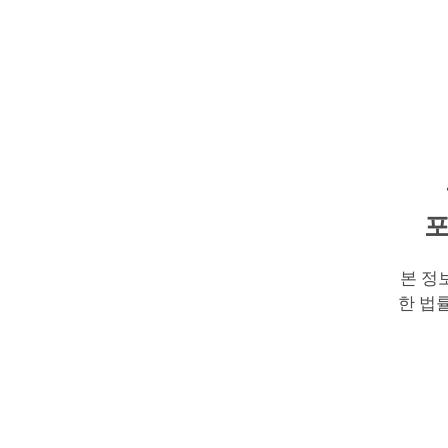
포
본 정
한 법