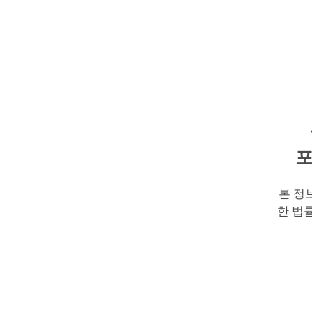
포
본 정
한 법