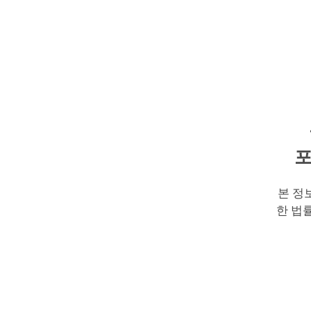
포
본 정
한 법