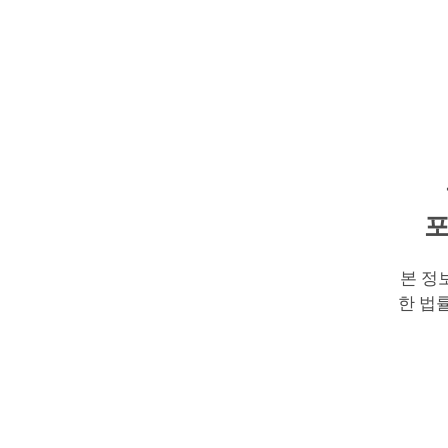
포
본 정
한 법