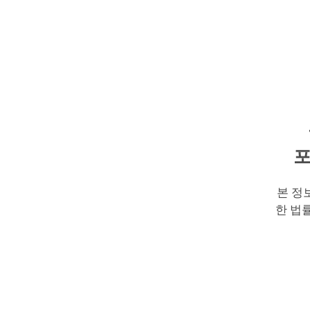
포
본 정
한 법