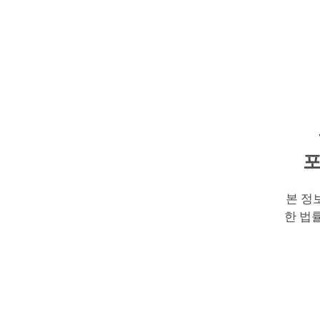
포
본 정
한 법